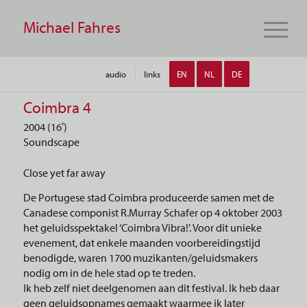
Michael Fahres
audio
links
EN
NL
DE
Coimbra 4
2004 (16′)
Soundscape
Close yet far away
De Portugese stad Coimbra produceerde samen met de
Canadese componist R.Murray Schafer op 4 oktober 2003
het geluidsspektakel ‘Coimbra Vibra!’. Voor dit unieke
evenement, dat enkele maanden voorbereidingstijd
benodigde, waren 1700 muzikanten/geluidsmakers
nodig om in de hele stad op te treden.
Ik heb zelf niet deelgenomen aan dit festival. Ik heb daar
geen geluidsopnames gemaakt waarmee ik later