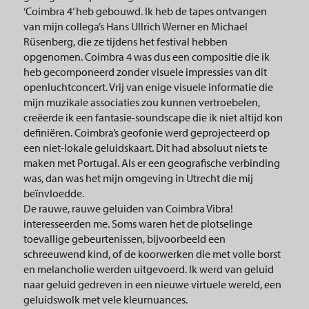
‘Coimbra 4’ heb gebouwd. Ik heb de tapes ontvangen
van mijn collega’s Hans Ullrich Werner en Michael
Rüsenberg, die ze tijdens het festival hebben
opgenomen. Coimbra 4 was dus een compositie die ik
heb gecomponeerd zonder visuele impressies van dit
openluchtconcert. Vrij van enige visuele informatie die
mijn muzikale associaties zou kunnen vertroebelen,
creëerde ik een fantasie-soundscape die ik niet altijd kon
definiëren. Coimbra’s geofonie werd geprojecteerd op
een niet-lokale geluidskaart. Dit had absoluut niets te
maken met Portugal. Als er een geografische verbinding
was, dan was het mijn omgeving in Utrecht die mij
beïnvloedde.
De rauwe, rauwe geluiden van Coimbra Vibra!
interesseerden me. Soms waren het de plotselinge
toevallige gebeurtenissen, bijvoorbeeld een
schreeuwend kind, of de koorwerken die met volle borst
en melancholie werden uitgevoerd. Ik werd van geluid
naar geluid gedreven in een nieuwe virtuele wereld, een
geluidswolk met vele kleurnuances.