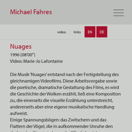
Michael Fahres
video
links
EN
DE
Nuages
1996 (08’00”)
Video: Marie-Jo Lafontaine
Die Musik ‘Nuages’ entstand nach der Fertigstellung des
gleichnamigen Videofilms. Diese Arbeitsvorgabe sowie
die poetische, dramatische Gestaltung des Films, es wird
die Geschichte der Wolken erzählt, ließ eine Komposition
zu, die einerseits die visuelle Erzählung unterstreicht,
andererseits aber eine eigene musikalische Handlung
aufweist.
Einige Spannungsbögen: das Zwitschern und das
Flattern der Vögel, die in aufkommender Unruhe den